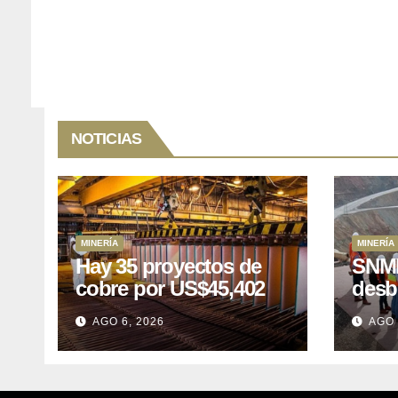
NOTICIAS
MINERÍA
MINERÍA
Hay 35 proyectos de
SNMP
cobre por US$45,402
desb
millones que Perú
el p
AGO 6, 2026
AGO 
puede aprovechar
US$1
lleva
posp