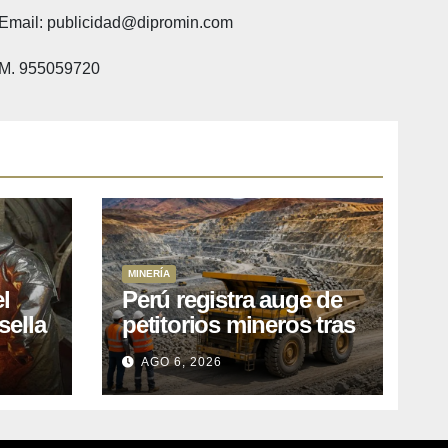
Email: publicidad@dipromin.com
M. 955059720
MINERÍA
l
Perú registra auge de
sella
petitorios mineros tras
ea
liberación de más de
AGO 6, 2026
o
mil concesiones para
explorar cobre y oro