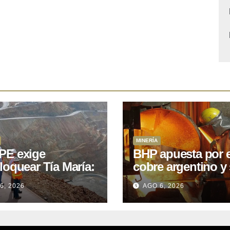
MINERÍA
E exige
BHP apuesta por e
loquear Tía María:
cobre argentino y 
royecto de
acuerdo con Kobr
6, 2026
AGO 6, 2026
.400M que Perú
para siete proyect
 15 años
oniendo