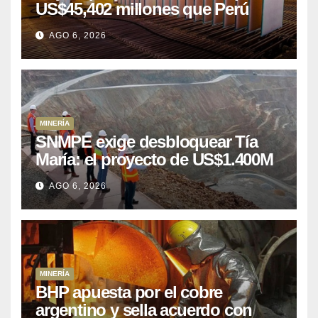
US$45,402 millones que Perú
puede aprovechar
AGO 6, 2026
MINERÍA
SNMPE exige desbloquear Tía
María: el proyecto de US$1.400M
que Perú lleva 15 años
AGO 6, 2026
posponiendo
MINERÍA
BHP apuesta por el cobre
argentino y sella acuerdo con