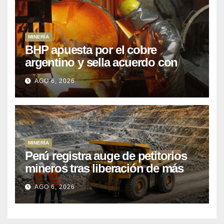
MINERÍA
BHP apuesta por el cobre
argentino y sella acuerdo con
Kobrea para siete proyecto
AGO 6, 2026
MINERÍA
Perú registra auge de petitorios
mineros tras liberación de más
de mil concesiones para explorar
AGO 6, 2026
cobre y oro