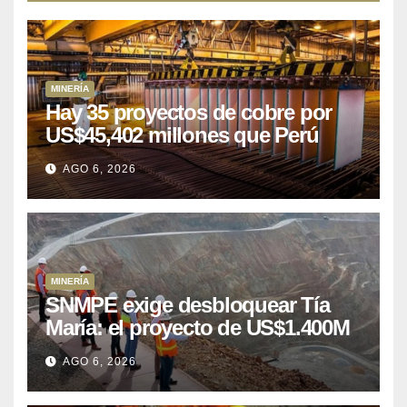
MINERÍA
Hay 35 proyectos de cobre por
US$45,402 millones que Perú
puede aprovechar
AGO 6, 2026
MINERÍA
SNMPE exige desbloquear Tía
María: el proyecto de US$1.400M
que Perú lleva 15 años
AGO 6, 2026
posponiendo