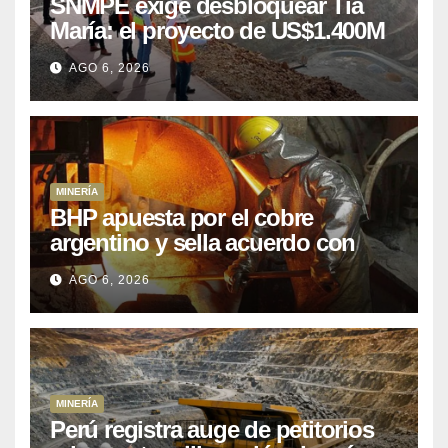
SNMPE exige desbloquear Tía
María: el proyecto de US$1.400M
que Perú lleva 15 años
AGO 6, 2026
posponiendo
MINERÍA
BHP apuesta por el cobre
argentino y sella acuerdo con
Kobrea para siete proyecto
AGO 6, 2026
MINERÍA
Perú registra auge de petitorios