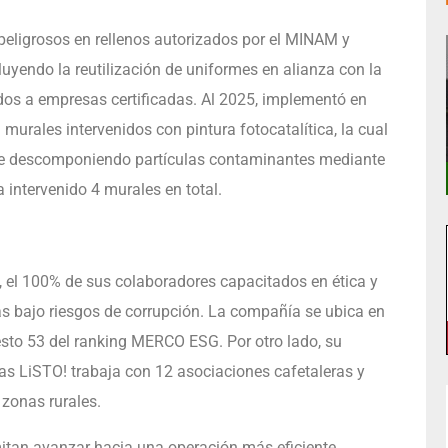
 peligrosos en rellenos autorizados por el MINAM y
luyendo la reutilización de uniformes en alianza con la
dos a empresas certificadas. Al 2025, implementó en
urales intervenidos con pintura fotocatalítica, la cual
 aire descomponiendo partículas contaminantes mediante
 intervenido 4 murales en total.
 el 100% de sus colaboradores capacitados en ética y
s bajo riesgos de corrupción. La compañía se ubica en
sto 53 del ranking MERCO ESG. Por otro lado, su
as LiSTO! trabaja con 12 asociaciones cafetaleras y
 zonas rurales.
tan avanzar hacia una operación más eficiente,