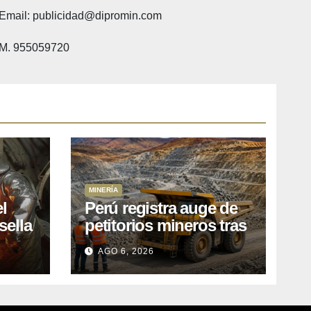
Email: publicidad@dipromin.com
M. 955059720
MINERÍA
l
Perú registra auge de
sella
petitorios mineros tras
ea
liberación de más de
AGO 6, 2026
o
mil concesiones para
explorar cobre y oro