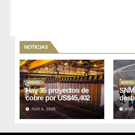
NOTICIAS
MINERÍA
MINERÍA
Hay 35 proyectos de
SNMP
cobre por US$45,402
desb
millones que Perú
el p
AGO 6, 2026
AGO 
puede aprovechar
US$1
lleva
posp