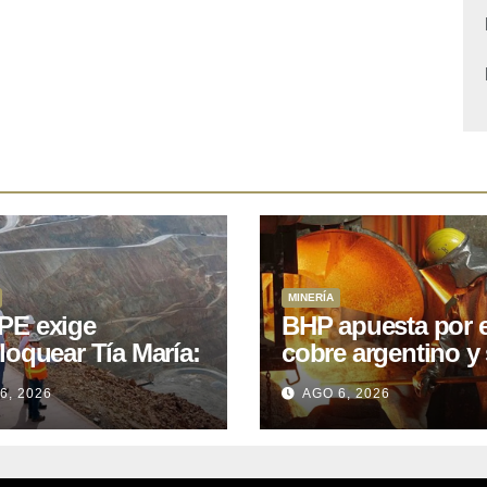
MINERÍA
E exige
BHP apuesta por e
loquear Tía María:
cobre argentino y 
royecto de
acuerdo con Kobr
6, 2026
AGO 6, 2026
.400M que Perú
para siete proyect
 15 años
oniendo