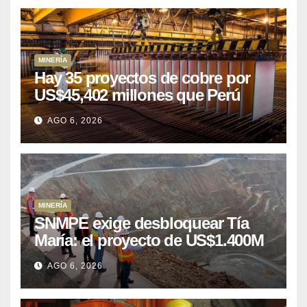
MINERÍA
Hay 35 proyectos de cobre por
US$45,402 millones que Perú
puede aprovechar
AGO 6, 2026
MINERÍA
SNMPE exige desbloquear Tía
María: el proyecto de US$1.400M
que Perú lleva 15 años
AGO 6, 2026
posponiendo