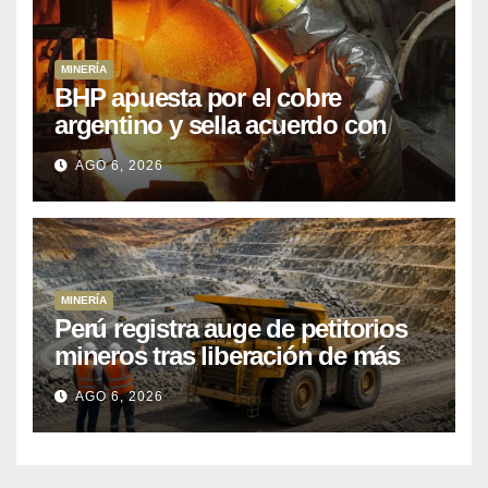
MINERÍA
BHP apuesta por el cobre
argentino y sella acuerdo con
Kobrea para siete proyecto
AGO 6, 2026
MINERÍA
Perú registra auge de petitorios
mineros tras liberación de más
de mil concesiones para explorar
AGO 6, 2026
cobre y oro