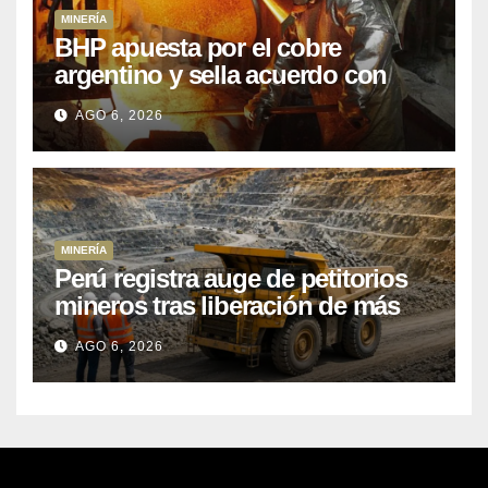
MINERÍA
BHP apuesta por el cobre
argentino y sella acuerdo con
Kobrea para siete proyecto
AGO 6, 2026
MINERÍA
Perú registra auge de petitorios
mineros tras liberación de más
de mil concesiones para explorar
AGO 6, 2026
cobre y oro