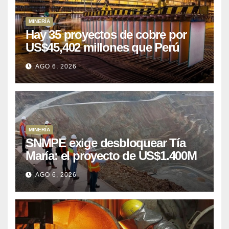
MINERÍA
Hay 35 proyectos de cobre por
US$45,402 millones que Perú
puede aprovechar
AGO 6, 2026
MINERÍA
SNMPE exige desbloquear Tía
María: el proyecto de US$1.400M
que Perú lleva 15 años
AGO 6, 2026
posponiendo