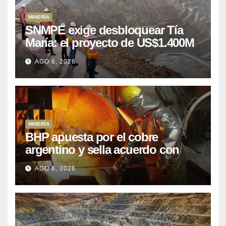
MINERÍA
SNMPE exige desbloquear Tía
María: el proyecto de US$1.400M
que Perú lleva 15 años
AGO 6, 2026
posponiendo
MINERÍA
BHP apuesta por el cobre
argentino y sella acuerdo con
Kobrea para siete proyecto
AGO 6, 2026