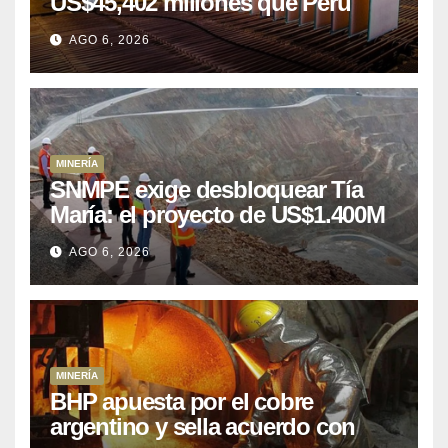
US$45,402 millones que Perú
puede aprovechar
AGO 6, 2026
MINERÍA
SNMPE exige desbloquear Tía
María: el proyecto de US$1.400M
que Perú lleva 15 años
AGO 6, 2026
posponiendo
MINERÍA
BHP apuesta por el cobre
argentino y sella acuerdo con