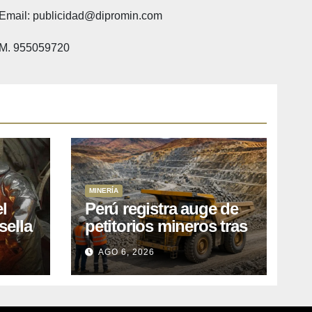
Email: publicidad@dipromin.com
M. 955059720
MINERÍA
l
Perú registra auge de
sella
petitorios mineros tras
ea
liberación de más de
AGO 6, 2026
o
mil concesiones para
explorar cobre y oro