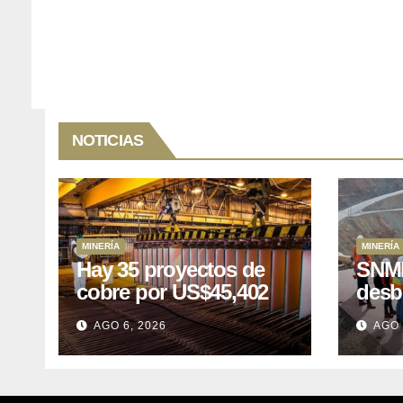
NOTICIAS
MINERÍA
MINERÍA
Hay 35 proyectos de
SNMP
cobre por US$45,402
desb
millones que Perú
el p
AGO 6, 2026
AGO 
puede aprovechar
US$1
lleva
posp