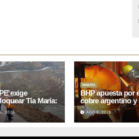
MINERÍA
E exige
BHP apuesta por e
loquear Tía María:
cobre argentino y 
royecto de
acuerdo con Kobr
6, 2026
AGO 6, 2026
.400M que Perú
para siete proyect
 15 años
oniendo