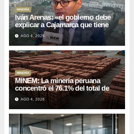
MINERÍA
Iván Arenas: «el gobierno debe
explicar a Cajamarca que tiene
US$ 16 mil millones en proyectos
AGO 4, 2026
mineros para salir de la pobreza
MINERÍA
MINEM: La minería peruana
concentró el 76.1% del total de
las exportaciones nacionales
AGO 4, 2026
entre enero y abril de 2026