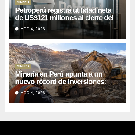
MINERÍA
Petroperú registra utilidad neta
de US$121 millones al cierre del
primer semestre 2026
AGO 4, 2026
MINERÍA
Minería en Perú apunta a un
nuevo récord de inversiones:
crecen los petitorios y el FMI
AGO 4, 2026
insta a destrabar proyectos