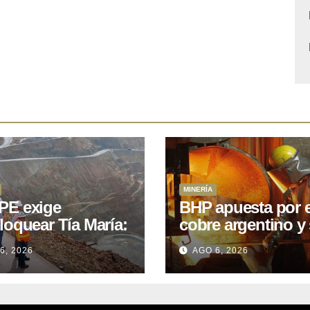
MINERÍA
E exige
BHP apuesta por e
loquear Tía María:
cobre argentino y 
royecto de
acuerdo con Kobr
6, 2026
AGO 6, 2026
.400M que Perú
para siete proyect
 15 años
oniendo