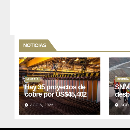
NOTICIAS
MINERÍA
MINERÍA
Hay 35 proyectos de
SNMP
cobre por US$45,402
desb
millones que Perú
el p
AGO 6, 2026
AGO 
puede aprovechar
US$1
lleva
posp