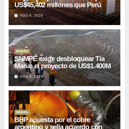
US$45,402 millones que Perú
puede aprovechar
AGO 6, 2026
MINERÍA
SNMPE exige desbloquear Tía
María: el proyecto de US$1.400M
que Perú lleva 15 años
AGO 6, 2026
posponiendo
MINERÍA
BHP apuesta por el cobre
argentino y sella acuerdo con