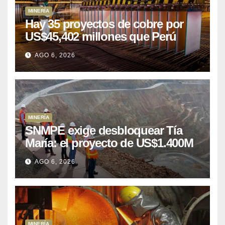
MINERÍA
Hay 35 proyectos de cobre por
US$45,402 millones que Perú
puede aprovechar
AGO 6, 2026
MINERÍA
SNMPE exige desbloquear Tía
María: el proyecto de US$1.400M
que Perú lleva 15 años
AGO 6, 2026
posponiendo
MINERÍA