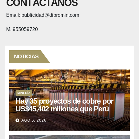
CONTÁCTANOS
Email: publicidad@dipromin.com
M. 955059720
NOTICIAS
MINERÍA
Hay 35 proyectos de cobre por
US$45,402 millones que Perú
puede aprovechar
AGO 6, 2026