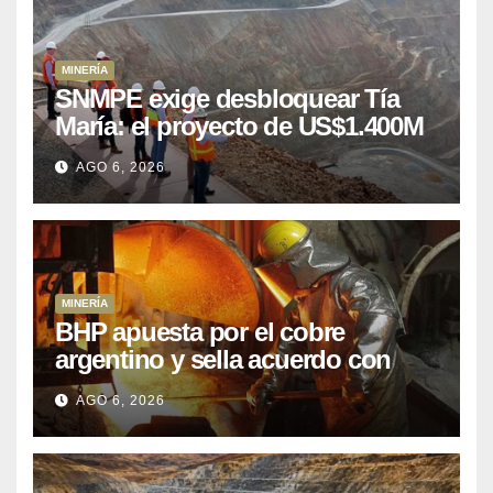
MINERÍA
SNMPE exige desbloquear Tía
María: el proyecto de US$1.400M
que Perú lleva 15 años
AGO 6, 2026
posponiendo
MINERÍA
BHP apuesta por el cobre
argentino y sella acuerdo con
Kobrea para siete proyecto
AGO 6, 2026