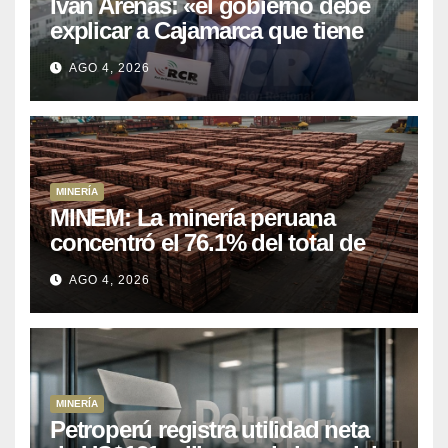
Iván Arenas: «el gobierno debe
explicar a Cajamarca que tiene
US$ 16 mil millones en proyectos
AGO 4, 2026
mineros para salir de la pobreza
MINERÍA
MINEM: La minería peruana
concentró el 76.1% del total de
las exportaciones nacionales
AGO 4, 2026
entre enero y abril de 2026
MINERÍA
Petroperú registra utilidad neta