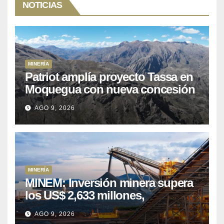
NOTICIAS
MINERÍA
Patriot amplía proyecto Tassa en
Moquegua con nueva concesión
minera
AGO 9, 2026
MINERÍA
MINEM: Inversión minera supera
los US$ 2,633 millones,
consolidando el dinamismo del
AGO 9, 2026
sector