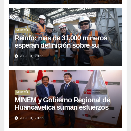
MINERÍA
Reinfo: más de 31,000 mineros
esperan definición sobre su
proceso de formalización
AGO 9, 2026
MINERÍA
MINEM y Gobierno Regional de
Huancavelica suman esfuerzos
para acelerar proyectos de
AGO 9, 2026
energía y poner en valor los
recursos mineros