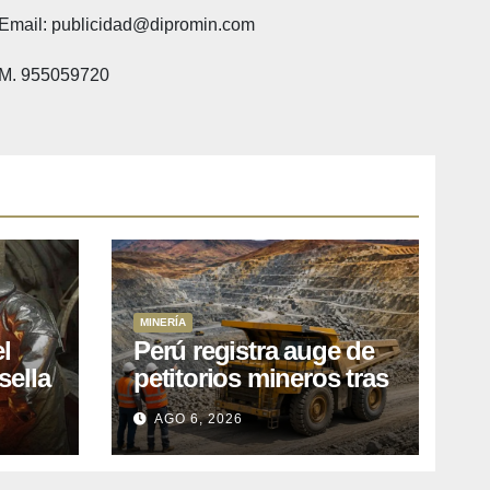
Email: publicidad@dipromin.com
M. 955059720
MINERÍA
l
Perú registra auge de
sella
petitorios mineros tras
ea
liberación de más de
AGO 6, 2026
o
mil concesiones para
explorar cobre y oro