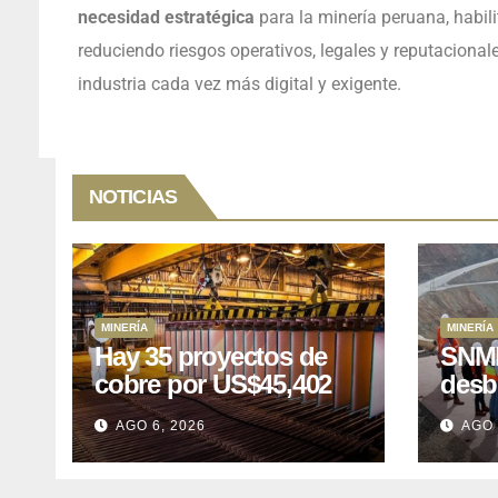
necesidad estratégica
para la minería peruana, habili
reduciendo riesgos operativos, legales y reputacional
industria cada vez más digital y exigente.
NOTICIAS
MINERÍA
MINERÍA
Hay 35 proyectos de
SNMP
cobre por US$45,402
desb
millones que Perú
el p
AGO 6, 2026
AGO 
puede aprovechar
US$1
lleva
posp