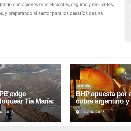
tando operaciones más eficientes, seguras y resilientes,
es, y preparando al sector para los desafíos de una
MINERÍA
E exige
BHP apuesta por e
loquear Tía María:
cobre argentino y 
royecto de
acuerdo con Kobr
6, 2026
AGO 6, 2026
.400M que Perú
para siete proyect
 15 años
oniendo