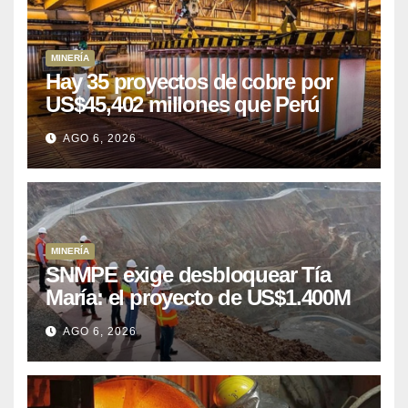
MINERÍA
Hay 35 proyectos de cobre por
US$45,402 millones que Perú
puede aprovechar
AGO 6, 2026
MINERÍA
SNMPE exige desbloquear Tía
María: el proyecto de US$1.400M
que Perú lleva 15 años
AGO 6, 2026
posponiendo