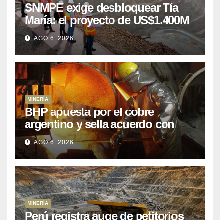
SNMPE exige desbloquear Tía
María: el proyecto de US$1.400M
que Perú lleva 15 años
AGO 6, 2026
posponiendo
MINERÍA
BHP apuesta por el cobre
argentino y sella acuerdo con
Kobrea para siete proyecto
AGO 6, 2026
MINERÍA
Perú registra auge de petitorios