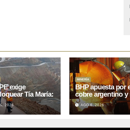
MINERÍA
E exige
BHP apuesta por e
loquear Tía María:
cobre argentino y 
royecto de
acuerdo con Kobr
6, 2026
AGO 6, 2026
.400M que Perú
para siete proyect
 15 años
oniendo