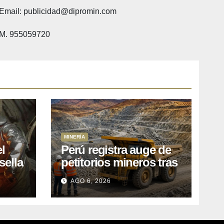
Email: publicidad@dipromin.com
M. 955059720
MINERÍA
l
Perú registra auge de
sella
petitorios mineros tras
ea
liberación de más de
AGO 6, 2026
o
mil concesiones para
explorar cobre y oro