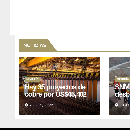
NOTICIAS
MINERÍA
MINERÍA
Hay 35 proyectos de
SNMP
cobre por US$45,402
desb
millones que Perú
el p
AGO 6, 2026
AGO 
puede aprovechar
US$1
lleva
posp