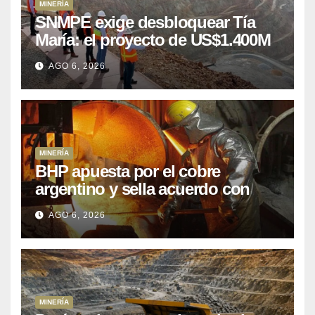
MINERÍA
SNMPE exige desbloquear Tía
María: el proyecto de US$1.400M
que Perú lleva 15 años
AGO 6, 2026
posponiendo
MINERÍA
BHP apuesta por el cobre
argentino y sella acuerdo con
Kobrea para siete proyecto
AGO 6, 2026
MINERÍA