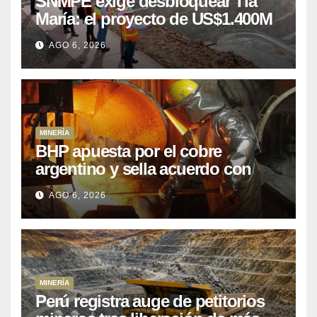
SNMPE exige desbloquear Tía
María: el proyecto de US$1.400M
que Perú lleva 15 años
AGO 6, 2026
posponiendo
MINERÍA
BHP apuesta por el cobre
argentino y sella acuerdo con
Kobrea para siete proyecto
AGO 6, 2026
MINERÍA
Perú registra auge de petitorios