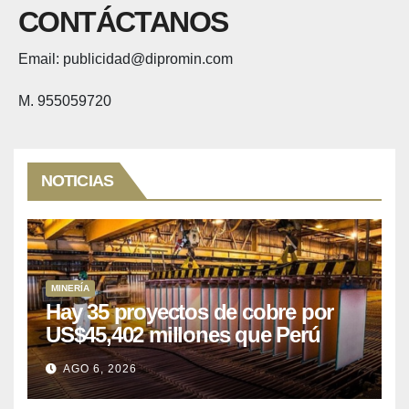
CONTÁCTANOS
Email: publicidad@dipromin.com
M. 955059720
NOTICIAS
MINERÍA
Hay 35 proyectos de cobre por
US$45,402 millones que Perú
puede aprovechar
AGO 6, 2026