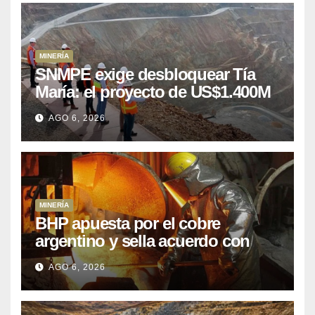
MINERÍA
SNMPE exige desbloquear Tía
María: el proyecto de US$1.400M
que Perú lleva 15 años
AGO 6, 2026
posponiendo
MINERÍA
BHP apuesta por el cobre
argentino y sella acuerdo con
Kobrea para siete proyecto
AGO 6, 2026