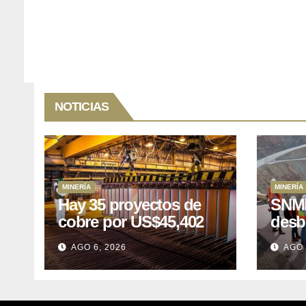
NOTICIAS
MINERÍA
MINERÍA
Hay 35 proyectos de
SNMP
cobre por US$45,402
desb
millones que Perú
el p
AGO 6, 2026
AGO 
puede aprovechar
US$1
lleva
posp