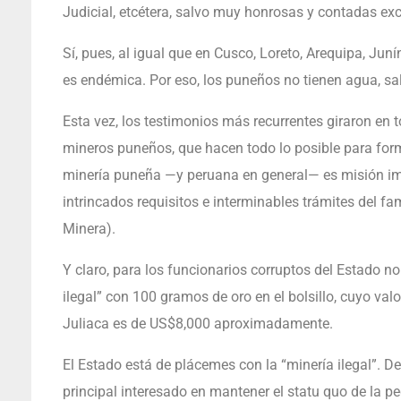
Judicial, etcétera, salvo muy honrosas y contadas ex
Sí, pues, al igual que en Cusco, Loreto, Arequipa, Juní
es endémica. Por eso, los puneños no tienen agua, sa
Esta vez, los testimonios más recurrentes giraron en t
mineros puneños, que hacen todo lo posible para form
minería puneña —y peruana en general— es misión imp
intrincados requisitos e interminables trámites del f
Minera).
Y claro, para los funcionarios corruptos del Estado 
ilegal” con 100 gramos de oro en el bolsillo, cuyo va
Juliaca es de US$8,000 aproximadamente.
El Estado está de plácemes con la “minería ilegal”. D
principal interesado en mantener el statu quo de la p