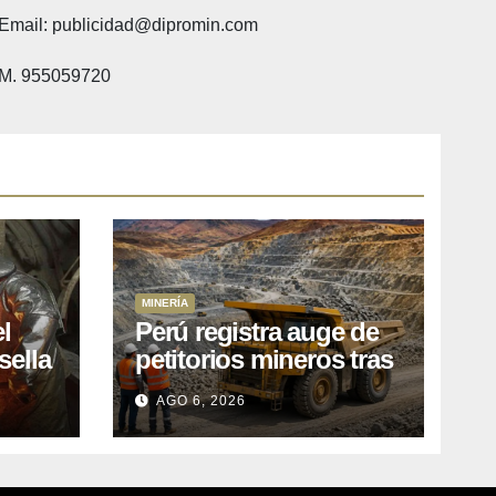
Email: publicidad@dipromin.com
M. 955059720
MINERÍA
l
Perú registra auge de
sella
petitorios mineros tras
ea
liberación de más de
AGO 6, 2026
o
mil concesiones para
explorar cobre y oro