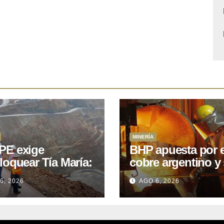
MINERÍA
E exige
BHP apuesta por e
loquear Tía María:
cobre argentino y 
royecto de
acuerdo con Kobr
6, 2026
AGO 6, 2026
.400M que Perú
para siete proyect
 15 años
oniendo