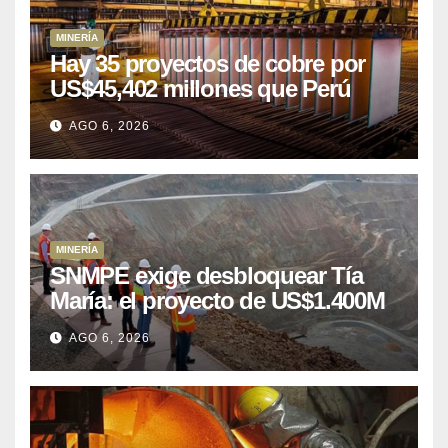
MINERÍA
Hay 35 proyectos de cobre por
US$45,402 millones que Perú
puede aprovechar
AGO 6, 2026
MINERÍA
SNMPE exige desbloquear Tía
María: el proyecto de US$1.400M
que Perú lleva 15 años
AGO 6, 2026
posponiendo