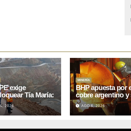
MINERÍA
E exige
BHP apuesta por e
loquear Tía María:
cobre argentino y 
royecto de
acuerdo con Kobr
6, 2026
AGO 6, 2026
.400M que Perú
para siete proyect
 15 años
oniendo