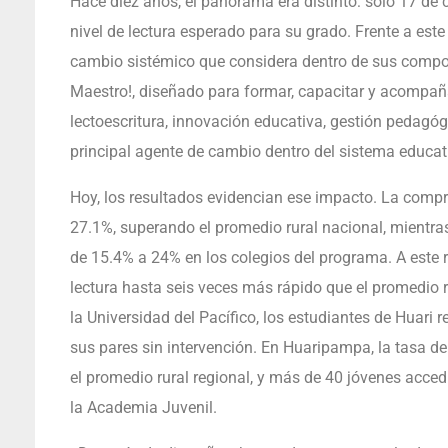
Hace diez años, el panorama era distinto: solo 17 de
nivel de lectura esperado para su grado. Frente a est
cambio sistémico que considera dentro de sus compon
Maestro!, diseñado para formar, capacitar y acompaña
lectoescritura, innovación educativa, gestión pedagó
principal agente de cambio dentro del sistema educat
Hoy, los resultados evidencian ese impacto. La compr
27.1%, superando el promedio rural nacional, mientr
de 15.4% a 24% en los colegios del programa. A este r
lectura hasta seis veces más rápido que el promedio
la Universidad del Pacífico, los estudiantes de Huari 
sus pares sin intervención. En Huaripampa, la tasa de
el promedio rural regional, y más de 40 jóvenes acced
la Academia Juvenil.