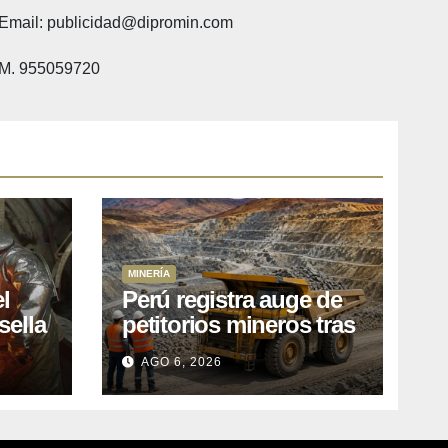
Email: publicidad@dipromin.com
M. 955059720
MINERÍA
l
Perú registra auge de
sella
petitorios mineros tras
ea
liberación de más de
AGO 6, 2026
o
mil concesiones para
explorar cobre y oro