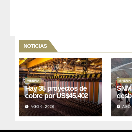
NOTICIAS
MINERÍA
MINERÍA
Hay 35 proyectos de
SNMP
cobre por US$45,402
desb
millones que Perú
el p
AGO 6, 2026
AGO 
puede aprovechar
US$1
lleva
posp