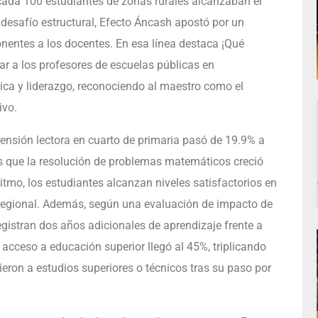
 cada 100 estudiantes de zonas rurales alcanzaban el
e desafío estructural, Efecto Áncash apostó por un
entes a los docentes. En esa línea destaca ¡Qué
r a los profesores de escuelas públicas en
gica y liderazgo, reconociendo al maestro como el
ivo.
ensión lectora en cuarto de primaria pasó de 19.9% a
as que la resolución de problemas matemáticos creció
itmo, los estudiantes alcanzan niveles satisfactorios en
 regional. Además, según una evaluación de impacto de
registran dos años adicionales de aprendizaje frente a
 acceso a educación superior llegó al 45%, triplicando
ieron a estudios superiores o técnicos tras su paso por