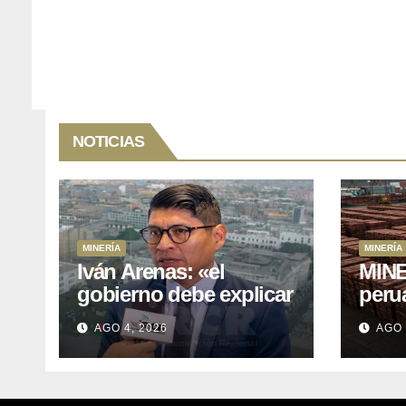
NOTICIAS
MINERÍA
MINERÍA
Iván Arenas: «el
MINE
gobierno debe explicar
peru
a Cajamarca que tiene
76.1%
AGO 4, 2026
AGO 
US$ 16 mil millones en
expo
proyectos mineros
naci
para salir de la pobreza
y abr