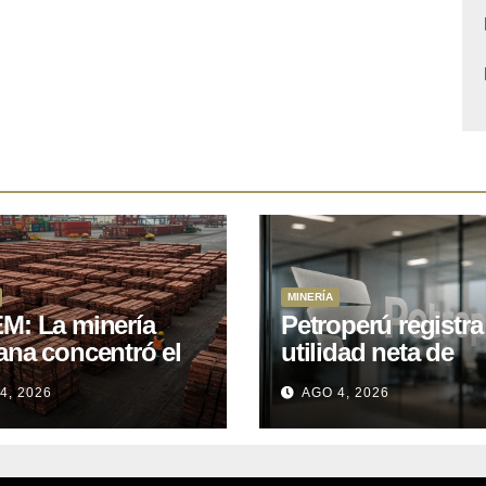
MINERÍA
M: La minería
Petroperú registra
ana concentró el
utilidad neta de
 del total de las
US$121 millones a
4, 2026
AGO 4, 2026
rtaciones
cierre del primer
onales entre enero
semestre 2026
il de 2026