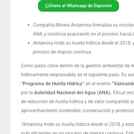
Únete al Whatsapp de Dipromin
Compañía Minera Antamina formaliza su inscripci
ANA, y continúa avanzando en el proceso hacia la
Antamina mide su huella hídrica desde el 2018, y 
proceso de mejora continua.
Como pieza clave dentro de la gestión ambiental de
hídricamente responsable, es el siguiente paso. Es as
“Programa de Huella Hídrica”
en el evento
“Valorando
por la
Autoridad Nacional del Agua (ANA).
Ello,al e
de
reducción de huella hídrica
y de
valor compartido
pr
aprovechamiento sostenible, conservación y protección
“Antamina mide su huella hídrica desde el 2018, y est
más eficientes en un proceso de mejora continua. Esto