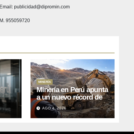
Email: publicidad@dipromin.com
M. 955059720
MINERÍA
Minería en Perú apunta
a un nuevo récord de
l
inversiones: crecen los
AGO 4, 2026
petitorios y el FMI insta
a destrabar proyectos