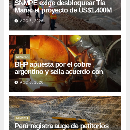
SNMPE exige desbloquear Tía
María: el proyecto de US$1.400M
que Perú lleva 15 años
AGO 6, 2026
posponiendo
MINERÍA
BHP apuesta por el cobre
argentino y sella acuerdo con
Kobrea para siete proyecto
AGO 6, 2026
MINERÍA
Perú registra auge de petitorios