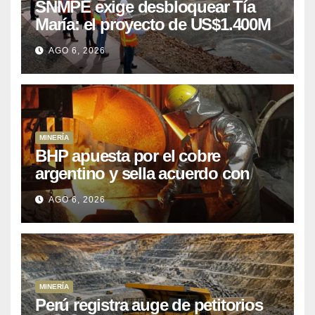
SNMPE exige desbloquear Tía
María: el proyecto de US$1.400M
que Perú lleva 15 años
AGO 6, 2026
posponiendo
MINERÍA
BHP apuesta por el cobre
argentino y sella acuerdo con
Kobrea para siete proyecto
AGO 6, 2026
MINERÍA
Perú registra auge de petitorios