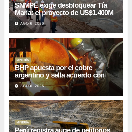
SNMPE exige desbloquear Tía
María: el proyecto de US$1.400M
que Perú lleva 15 años
AGO 6, 2026
posponiendo
MINERÍA
BHP apuesta por el cobre
argentino y sella acuerdo con
Kobrea para siete proyecto
AGO 6, 2026
MINERÍA
Perú registra auge de petitorios