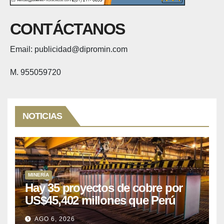
CONTÁCTANOS
Email: publicidad@dipromin.com
M. 955059720
NOTICIAS
MINERÍA
Hay 35 proyectos de cobre por
US$45,402 millones que Perú
puede aprovechar
AGO 6, 2026