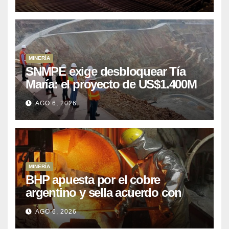
MINERÍA
SNMPE exige desbloquear Tía
María: el proyecto de US$1.400M
que Perú lleva 15 años
AGO 6, 2026
posponiendo
MINERÍA
BHP apuesta por el cobre
argentino y sella acuerdo con
Kobrea para siete proyecto
AGO 6, 2026