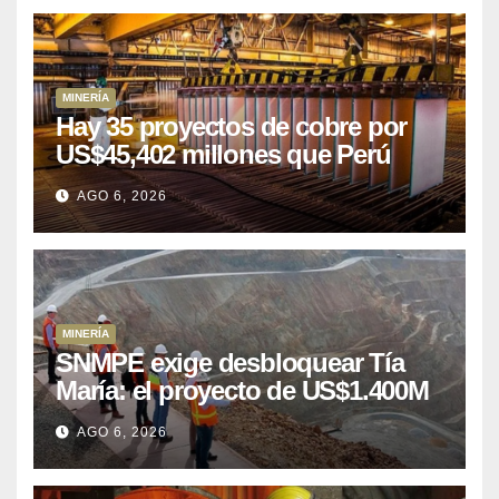
MINERÍA
Hay 35 proyectos de cobre por
US$45,402 millones que Perú
puede aprovechar
AGO 6, 2026
MINERÍA
SNMPE exige desbloquear Tía
María: el proyecto de US$1.400M
que Perú lleva 15 años
AGO 6, 2026
posponiendo