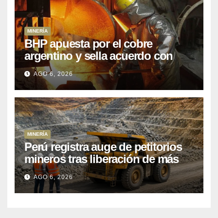
MINERÍA
BHP apuesta por el cobre
argentino y sella acuerdo con
Kobrea para siete proyecto
AGO 6, 2026
MINERÍA
Perú registra auge de petitorios
mineros tras liberación de más
de mil concesiones para explorar
AGO 6, 2026
cobre y oro