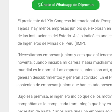
Únete al Whatsapp de Dipromin
El presidente del XIV Congreso Internacional de Pros
Tejada, hay menos empresas juniors que exploran en e
de las instituciones del Estado. Así lo indicó en una 
de Ingenieros de Minas del Perú (IIMP).
“Necesitamos empresas juniors y creo que ahí tenemo
noventa, cuando iniciaba mi carrera, había muchísima
mundial es lo normal. Las empresas juniors son así, qu
generan descubrimientos y generan actividad. En el P
sostenida de empresas juniors que han estado present
Bajo esa premisa, el ingeniero indicó que de los motiv
compañías es la complicada tramitología que hay en nu
necesitan de hasta 2 años para que una empresa solo 