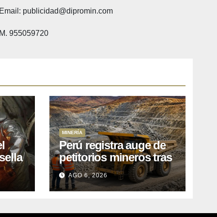
Email: publicidad@dipromin.com
M. 955059720
MINERÍA
l
Perú registra auge de
sella
petitorios mineros tras
ea
liberación de más de
AGO 6, 2026
o
mil concesiones para
explorar cobre y oro