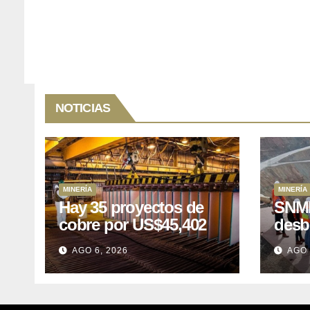
NOTICIAS
MINERÍA
MINERÍA
Hay 35 proyectos de
SNMP
cobre por US$45,402
desb
millones que Perú
el p
AGO 6, 2026
AGO 
puede aprovechar
US$1
lleva
posp