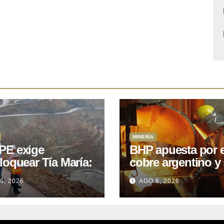
MINERÍA
E exige
BHP apuesta por e
loquear Tía María:
cobre argentino y 
royecto de
acuerdo con Kobr
6, 2026
AGO 6, 2026
.400M que Perú
para siete proyect
 15 años
oniendo