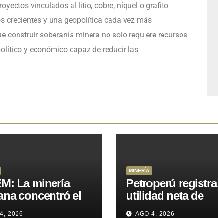
yectos vinculados al litio, cobre, níquel o grafito
os crecientes y una geopolítica cada vez más
e construir soberanía minera no solo requiere recursos
olítico y económico capaz de reducir las
MINERÍA
M: La minería
Petroperú registra
ana concentró el
utilidad neta de
 del total de las
US$121 millones a
4, 2026
AGO 4, 2026