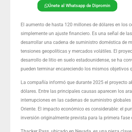
Únete al Whatsapp de Dipromin
El aumento de hasta 120 millones de dólares en los 
simplemente un ajuste financiero. Es una señal de la
desarrollar una cadena de suministro doméstica de mi
tensiones geopolíticas y mercados volátiles. El proy
desarrollo de litio en suelo estadounidense, se ha con
pueden terminar encareciendo los mismos objetivos 
La compañía informó que durante 2025 el proyecto ab
dólares. Entre las principales causas aparecen los ar
interrupciones en las cadenas de suministro globales 
Oriente. El impacto económico es considerable: el pu
inversión originalmente prevista para la primera fase 
Thacker Pass, ubicado en Nevada, es una pieza clave 