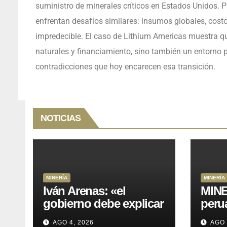
suministro de minerales críticos en Estados Unidos. Pro
enfrentan desafíos similares: insumos globales, cost
impredecible. El caso de Lithium Americas muestra qu
naturales y financiamiento, sino también un entorno p
contradicciones que hoy encarecen esa transición.
NOTICIAS
MINERÍA
MINERÍA
Iván Arenas: «el
MINE
gobierno debe explicar
peru
a Cajamarca que tiene
76.1%
AGO 4, 2026
AGO 