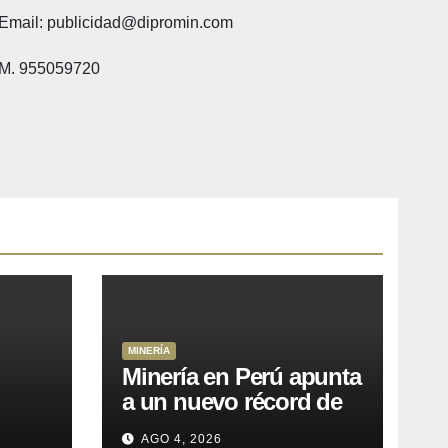
Email: publicidad@dipromin.com
M. 955059720
MINERÍA
Minería en Perú apunta
a un nuevo récord de
l
inversiones: crecen los
AGO 4, 2026