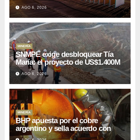
puede aprovechar
AGO 6, 2026
MINERÍA
SNMPE exige desbloquear Tía
María: el proyecto de US$1.400M
que Perú lleva 15 años
AGO 6, 2026
posponiendo
MINERÍA
BHP apuesta por el cobre
argentino y sella acuerdo con
Kobrea para siete proyecto