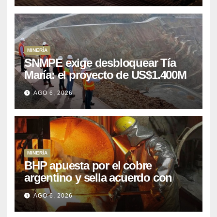
MINERÍA
SNMPE exige desbloquear Tía
María: el proyecto de US$1.400M
que Perú lleva 15 años
AGO 6, 2026
posponiendo
MINERÍA
BHP apuesta por el cobre
argentino y sella acuerdo con
Kobrea para siete proyecto
AGO 6, 2026