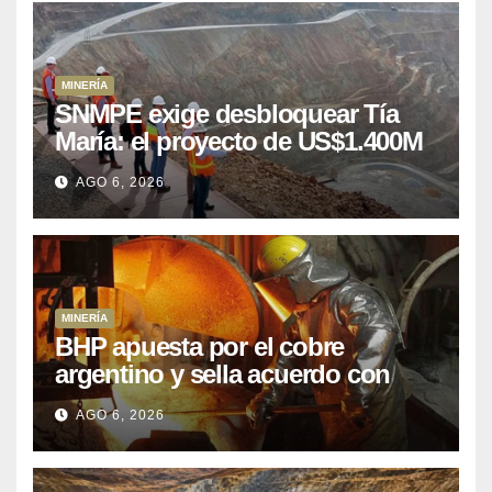
MINERÍA
SNMPE exige desbloquear Tía
María: el proyecto de US$1.400M
que Perú lleva 15 años
AGO 6, 2026
posponiendo
MINERÍA
BHP apuesta por el cobre
argentino y sella acuerdo con
Kobrea para siete proyecto
AGO 6, 2026