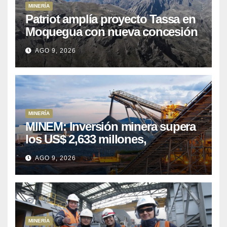
MINERÍA
Patriot amplía proyecto Tassa en
Moquegua con nueva concesión
minera
AGO 9, 2026
MINERÍA
MINEM: Inversión minera supera
los US$ 2,633 millones,
consolidando el dinamismo del
AGO 9, 2026
sector
MINERÍA