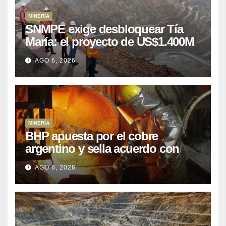
MINERÍA
SNMPE exige desbloquear Tía
María: el proyecto de US$1.400M
que Perú lleva 15 años
AGO 6, 2026
posponiendo
MINERÍA
BHP apuesta por el cobre
argentino y sella acuerdo con
Kobrea para siete proyecto
AGO 6, 2026