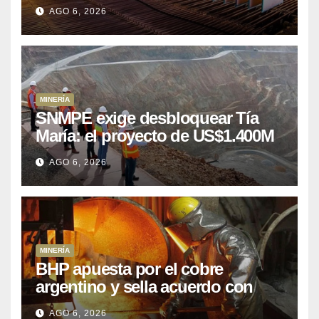
puede aprovechar
AGO 6, 2026
MINERÍA
SNMPE exige desbloquear Tía
María: el proyecto de US$1.400M
que Perú lleva 15 años
AGO 6, 2026
posponiendo
MINERÍA
BHP apuesta por el cobre
argentino y sella acuerdo con
Kobrea para siete proyecto
AGO 6, 2026