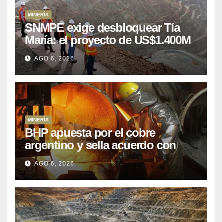
MINERÍA
SNMPE exige desbloquear Tía
María: el proyecto de US$1.400M
que Perú lleva 15 años
AGO 6, 2026
posponiendo
MINERÍA
BHP apuesta por el cobre
argentino y sella acuerdo con
Kobrea para siete proyecto
AGO 6, 2026