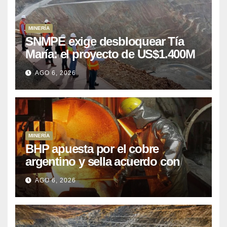
MINERÍA
SNMPE exige desbloquear Tía
María: el proyecto de US$1.400M
que Perú lleva 15 años
AGO 6, 2026
posponiendo
MINERÍA
BHP apuesta por el cobre
argentino y sella acuerdo con
Kobrea para siete proyecto
AGO 6, 2026