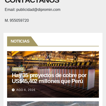
CONTÁCTANOS
Email: publicidad@dipromin.com
M. 955059720
NOTICIAS
MINERÍA
Hay 35 proyectos de cobre por
US$45,402 millones que Perú
puede aprovechar
AGO 6, 2026