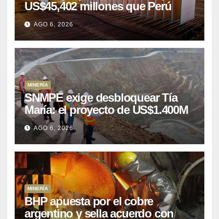
US$45,402 millones que Perú
puede aprovechar
AGO 6, 2026
MINERÍA
SNMPE exige desbloquear Tía
María: el proyecto de US$1.400M
que Perú lleva 15 años
AGO 6, 2026
posponiendo
MINERÍA
BHP apuesta por el cobre
argentino y sella acuerdo con