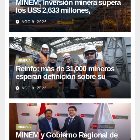
MINEM: Inversión minera supera
los US$ 2,633 millones,
consolidando el dinamismo del
AGO 9, 2026
sector
MINERÍA
Reinfo: más de 31,000 mineros
esperan definición sobre su
proceso de formalización
AGO 9, 2026
MINERÍA
MINEM y Gobierno Regional de