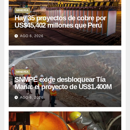
MINERÍA
Hay 35 proyectos de cobre por
US$45,402 millones que Perú
puede aprovechar
AGO 6, 2026
MINERÍA
SNMPE exige desbloquear Tía
María: el proyecto de US$1.400M
que Perú lleva 15 años
AGO 6, 2026
posponiendo