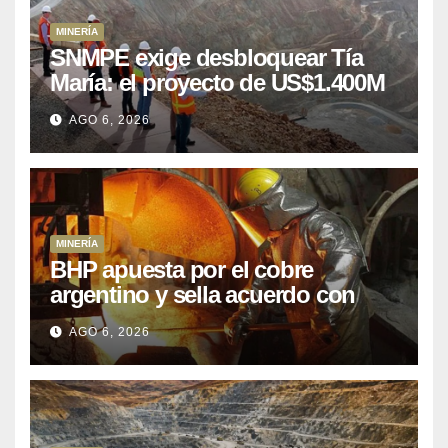
MINERÍA
SNMPE exige desbloquear Tía
María: el proyecto de US$1.400M
que Perú lleva 15 años
AGO 6, 2026
posponiendo
MINERÍA
BHP apuesta por el cobre
argentino y sella acuerdo con
Kobrea para siete proyecto
AGO 6, 2026