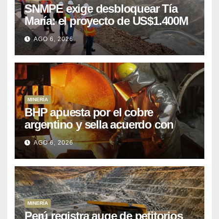
SNMPE exige desbloquear Tía
María: el proyecto de US$1.400M
que Perú lleva 15 años
AGO 6, 2026
posponiendo
MINERÍA
BHP apuesta por el cobre
argentino y sella acuerdo con
Kobrea para siete proyecto
AGO 6, 2026
MINERÍA
Perú registra auge de petitorios