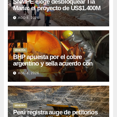
SNMPE exige desbloquear Tía
María: el proyecto de US$1.400M
que Perú lleva 15 años
AGO 6, 2026
posponiendo
MINERÍA
BHP apuesta por el cobre
argentino y sella acuerdo con
Kobrea para siete proyecto
AGO 6, 2026
MINERÍA
Perú registra auge de petitorios