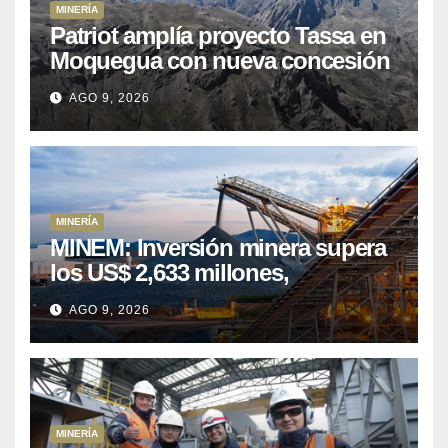
MINERÍA
Patriot amplía proyecto Tassa en
Moquegua con nueva concesión
minera
AGO 9, 2026
MINERÍA
MINEM: Inversión minera supera
los US$ 2,633 millones,
consolidando el dinamismo del
AGO 9, 2026
sector
MINERÍA